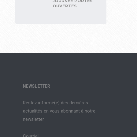
JOURNÉE PORTES
OUVERTES
NEWSLETTER
Restez informé(e) des dernières
actualités en vous abonnant à notre
newsletter.
Courriel