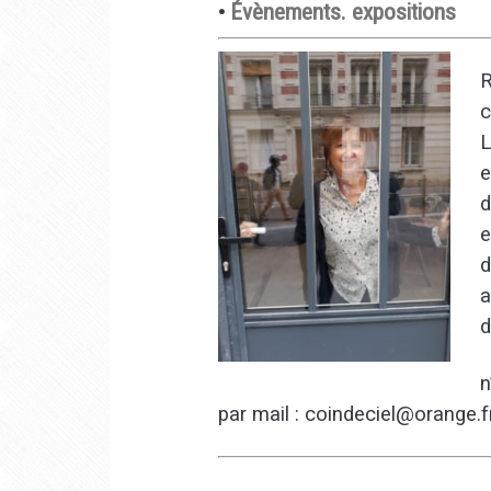
•
Évènements. expositions
R
c
L
e
d
e
d
a
d
n
par mail : coindeciel@orange.f