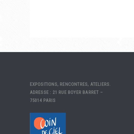
EXPOSITIONS, RENCONTRES, ATELIERS.
ADRESSE : 21 RUE BOYER BARRET –
75014 PARIS