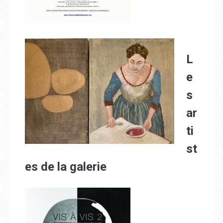
L
e
s
ar
ti
st
es de la galerie