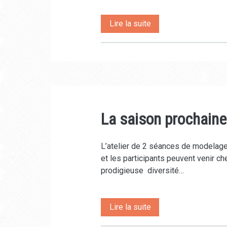
au
Lire la suite
programme
de
Mars
et
La saison prochaine
Avril,
art
L’atelier de 2 séances de modelage
du
et les participants peuvent venir ch
fil
prodigieuse diversité…
de
fer,
La
Lire la suite
ateliers
saison