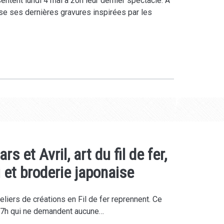
ntent lundi 4 mai à 20h leur dernier spectacle. A
se ses dernières gravures inspirées par les
 et Avril, art du fil de fer,
 et broderie japonaise
liers de créations en Fil de fer reprennent. Ce
17h qui ne demandent aucune…