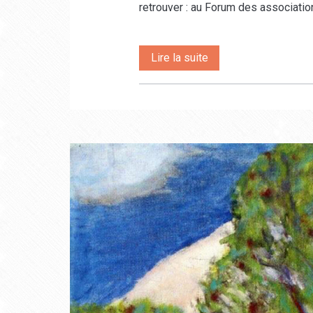
retrouver : au Forum des associati
Articles
Pour
Lire la suite
la
rentrée
2026