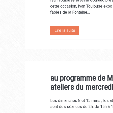
Ivan Toulouse et Anne Gouraud prése
cette occasion, Ivan Toulouse expo
fables de la Fontaine…
Spectacle
Lire la suite
« Sagesses »
autour
des
fables
au programme de Mars
de
ateliers du mercredi
la
Fontaine
Les dimanches 8 et 15 mars , les ate
sont des séances de 2h, de 15h à 