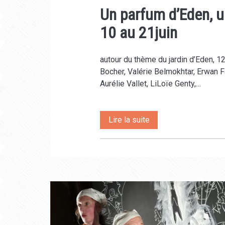
Un parfum d’Eden, u
10 au 21juin
autour du thème du jardin d’Eden, 12
Bocher, Valérie Belmokhtar, Erwan
Aurélie Vallet, LiLoïe Genty,…
Un
Lire la suite
parfum
d’Eden,
une
exposition
collective