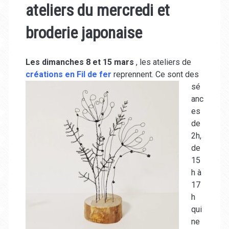
ateliers du mercredi et
broderie japonaise
Les dimanches 8 et 15 mars
, les ateliers de
création
s en Fil de fer
reprennent. Ce sont des
sé
anc
es
de
2h,
de
15
h
à
17
h
qui
ne