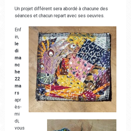
Un projet différent sera abordé à chacune des
séances et chacun repart avec ses oeuvres.
Enf
in,
le
di
ma
nc
he
22
ma
rs
apr
ès-
mi
di,
vous