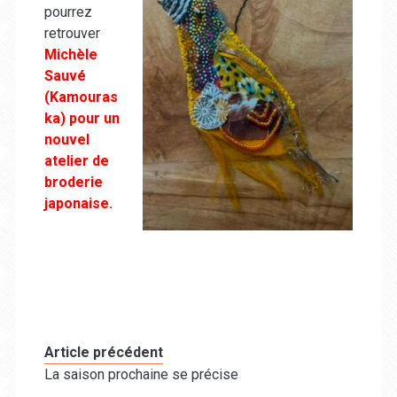
pourrez
retrouver
Michèle
Sauvé
(Kamouras
ka) pour un
nouvel
atelier de
broderie
japonaise.
Article précédent
La saison prochaine se précise