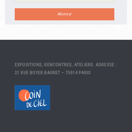
EXPOSITIONS, RENCONTRES, ATELIERS. ADRESSE :
21 RUE BOYER BARRET – 75014 PARIS