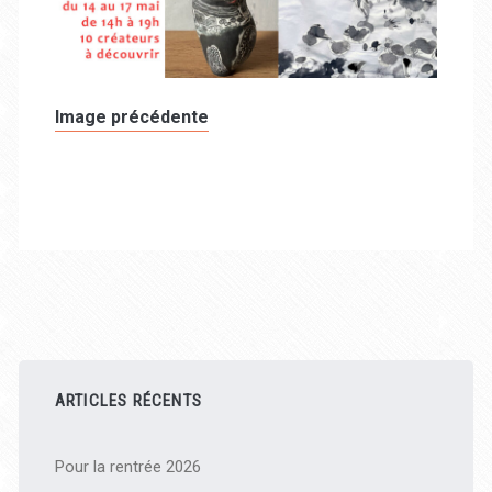
Image précédente
Barre
latérale
ARTICLES RÉCENTS
principale
Pour la rentrée 2026