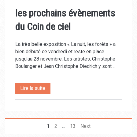
les prochains évènements
du Coin de ciel
La très belle exposition « La nuit, les forêts » a
bien débuté ce vendredi et reste en place
jusqu’au 28 novembre. Les artistes, Christophe
Boulanger et Jean Christophe Diedrich y sont…
les
Lire la suite
prochains
évènements
du
Pagination
1
2
…
13
Next
Coin