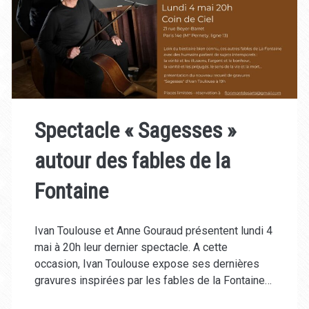
collective
du
10
au
21juin
Spectacle « Sagesses »
autour des fables de la
Fontaine
Ivan Toulouse et Anne Gouraud présentent lundi 4
mai à 20h leur dernier spectacle. A cette
occasion, Ivan Toulouse expose ses dernières
gravures inspirées par les fables de la Fontaine…