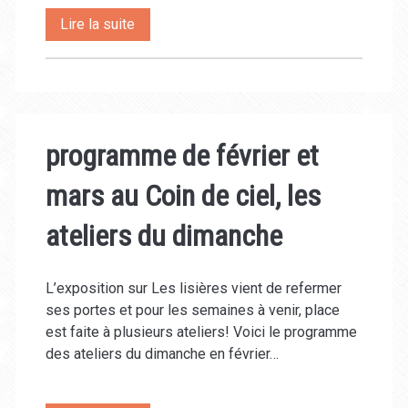
ateliers
La
Lire la suite
du
saison
mercredi
prochaine
et
se
broderie
programme de février et
précise
japonaise
mars au Coin de ciel, les
ateliers du dimanche
L’exposition sur Les lisières vient de refermer
ses portes et pour les semaines à venir, place
est faite à plusieurs ateliers! Voici le programme
des ateliers du dimanche en février…