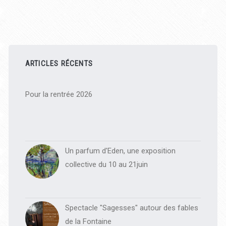
des
de
ciel
publications
Barre
latérale
ARTICLES RÉCENTS
principale
Pour la rentrée 2026
Un parfum d'Eden, une exposition
collective du 10 au 21juin
Spectacle "Sagesses" autour des fables
de la Fontaine