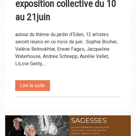
exposition collective du 10
au 21juin
autour du thème du jardin d’Eden, 12 artistes
seront réunis en ce mois de juin : Sophie Bocher,
Valérie Belmokhtar, Erwan Fages, Jacqueline
Waterhouse, Andrée Schnepp, Aurélie Vallet,
LiLoïe Genty,…
Un
Lire la suite
parfum
d’Eden,
une
exposition