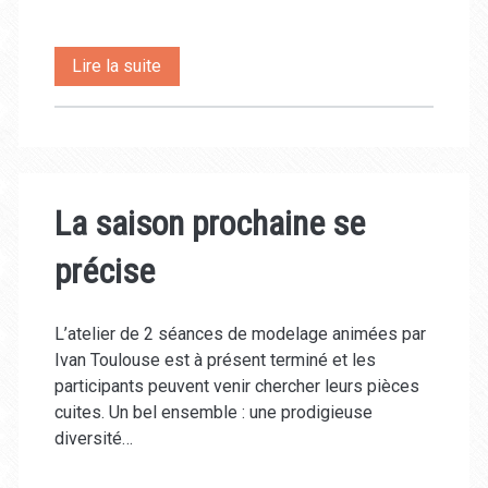
au
Lire la suite
programme
de
Mars
La saison prochaine se
et
précise
Avril,
art
L’atelier de 2 séances de modelage animées par
du
Ivan Toulouse est à présent terminé et les
fil
participants peuvent venir chercher leurs pièces
cuites. Un bel ensemble : une prodigieuse
de
diversité…
fer,