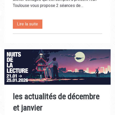
Toulouse vous propose 2 séances de…
Les
Lire la suite
ateliers
des
mois
à
venir
les actualités de décembre
et janvier