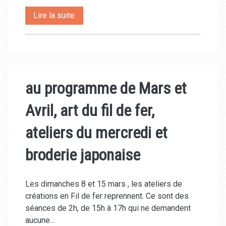
Spectacle
Lire la suite
« Sagesses »
autour
des
au programme de Mars et
fables
Avril, art du fil de fer,
de
la
ateliers du mercredi et
Fontaine
broderie japonaise
Les dimanches 8 et 15 mars , les ateliers de
créations en Fil de fer reprennent. Ce sont des
séances de 2h, de 15h à 17h qui ne demandent
aucune…