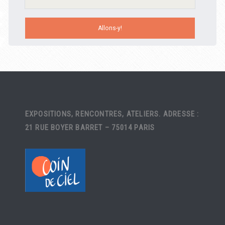
EXPOSITIONS, RENCONTRES, ATELIERS. ADRESSE :
21 RUE BOYER BARRET – 75014 PARIS