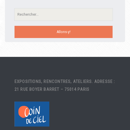
Recherche:
EXPOSITIONS, RENCONTRES, ATELIERS. ADRESSE :
21 RUE BOYER BARRET – 75014 PARIS