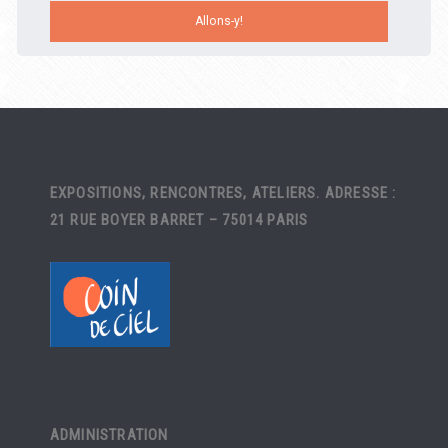
EXPOSITIONS, RENCONTRES, ATELIERS. ADRESSE :
21 RUE BOYER BARRET – 75014 PARIS
ADMINISTRATION