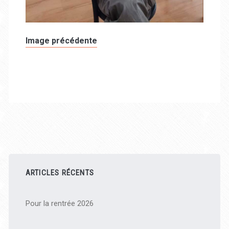
Image précédente
Barre
latérale
ARTICLES RÉCENTS
principale
Pour la rentrée 2026