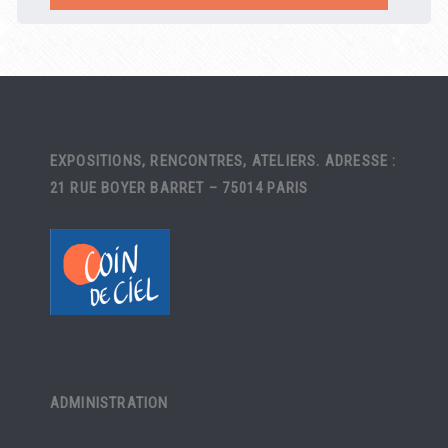
EXPOSITIONS, RENCONTRES, ATELIERS. ADRESSE :
21 RUE BOYER BARRET – 75014 PARIS
ADMINISTRATION