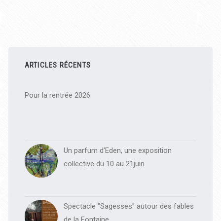
Barre
latérale
ARTICLES RÉCENTS
principale
Pour la rentrée 2026
Un parfum d'Eden, une exposition
collective du 10 au 21juin
Spectacle "Sagesses" autour des fables
de la Fontaine