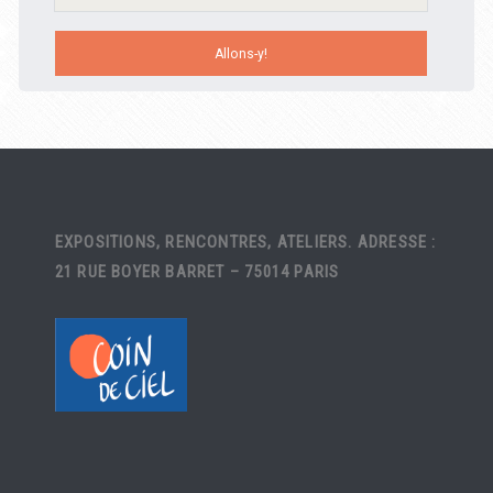
EXPOSITIONS, RENCONTRES, ATELIERS. ADRESSE :
21 RUE BOYER BARRET – 75014 PARIS