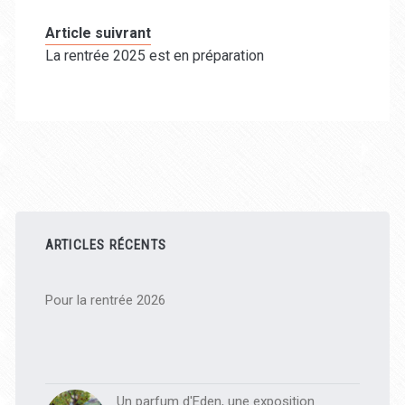
Article suivrant
La rentrée 2025 est en préparation
Barre
latérale
ARTICLES RÉCENTS
principale
Pour la rentrée 2026
Un parfum d'Eden, une exposition