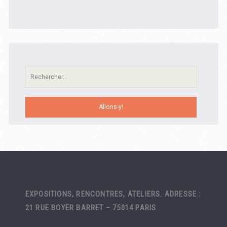
Recherche:
EXPOSITIONS, RENCONTRES, ATELIERS. ADRESSE :
21 RUE BOYER BARRET – 75014 PARIS