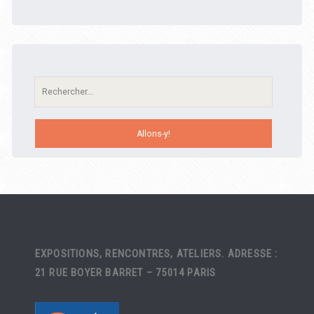
Recherche:
EXPOSITIONS, RENCONTRES, ATELIERS. ADRESSE :
21 RUE BOYER BARRET – 75014 PARIS