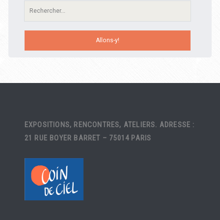
Recherche:
EXPOSITIONS, RENCONTRES, ATELIERS. ADRESSE :
21 RUE BOYER BARRET – 75014 PARIS