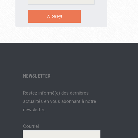
NEWSLETTER
Restez informé(e) des dernières
actualités en vous abonnant à notre
newsletter.
Courriel