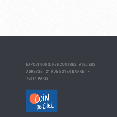
EXPOSITIONS, RENCONTRES, ATELIERS.
ADRESSE : 21 RUE BOYER BARRET –
75014 PARIS