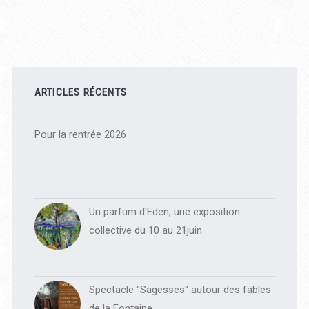
Barre
latérale
ARTICLES RÉCENTS
principale
Pour la rentrée 2026
Un parfum d'Eden, une exposition
collective du 10 au 21juin
Spectacle "Sagesses" autour des fables
de la Fontaine