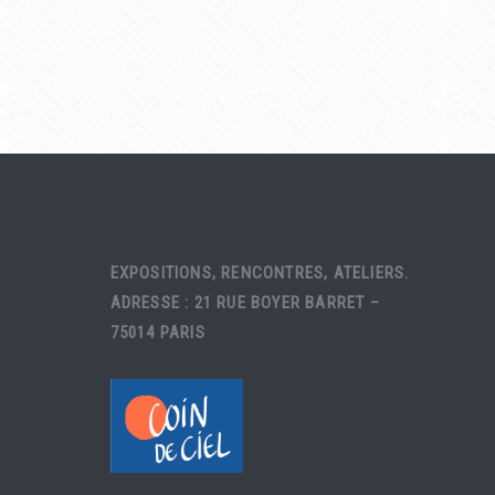
EXPOSITIONS, RENCONTRES, ATELIERS.
ADRESSE : 21 RUE BOYER BARRET –
75014 PARIS