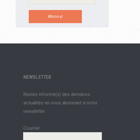
NEWSLETTER
Restez informé(e) des dernières
actualités en vous abonnant à notre
newsletter.
Courriel