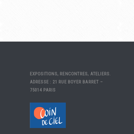
EXPOSITIONS, RENCONTRES, ATELIERS.
ADRESSE : 21 RUE BOYER BARRET –
75014 PARIS