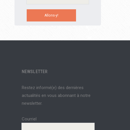
NEWSLETTER
Restez informé(e) des dernières
actualités en vous abonnant à notre
newsletter.
Courriel