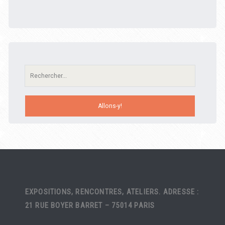
Recherche:
EXPOSITIONS, RENCONTRES, ATELIERS. ADRESSE :
21 RUE BOYER BARRET – 75014 PARIS