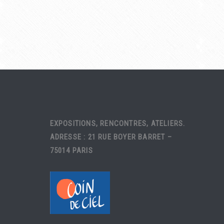
EXPOSITIONS, RENCONTRES, ATELIERS.
ADRESSE : 21 RUE BOYER BARRET –
75014 PARIS