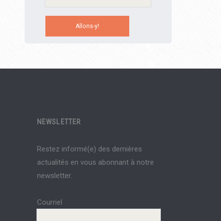
NEWSLETTER
Restez informé(e) des dernières
actualités en vous abonnant à notre
newsletter.
Courriel