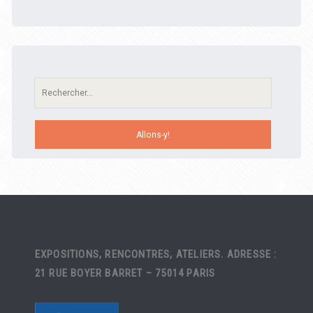
Recherche:
EXPOSITIONS, RENCONTRES, ATELIERS. ADRESSE :
21 RUE BOYER BARRET – 75014 PARIS