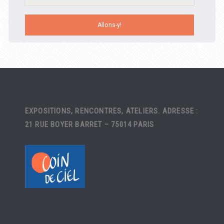
EXPOSITIONS, RENCONTRES, ATELIERS. ADRESSE :
21 RUE BOYER BARRET – 75014 PARIS