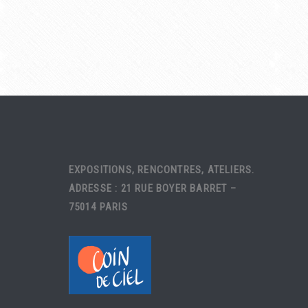
EXPOSITIONS, RENCONTRES, ATELIERS.
ADRESSE : 21 RUE BOYER BARRET –
75014 PARIS