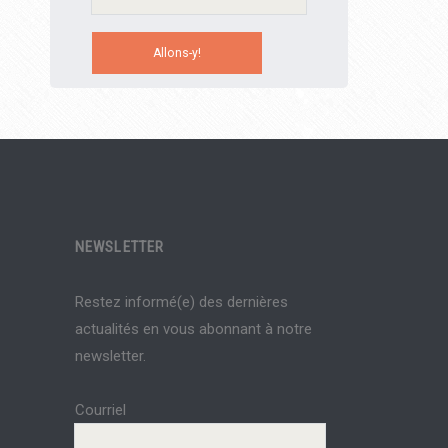
NEWSLETTER
Restez informé(e) des dernières
actualités en vous abonnant à notre
newsletter.
Courriel