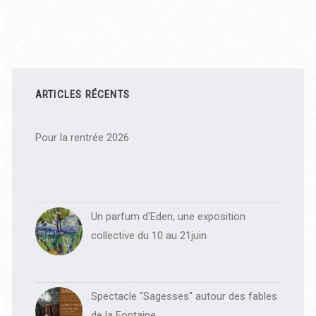
Barre
latérale
ARTICLES RÉCENTS
principale
Pour la rentrée 2026
Un parfum d'Eden, une exposition
collective du 10 au 21juin
Spectacle "Sagesses" autour des fables
de la Fontaine