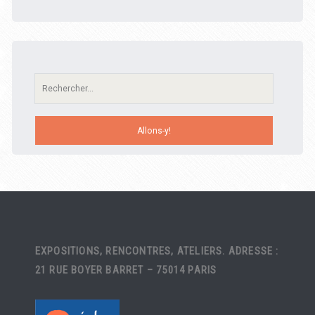
Recherche:
EXPOSITIONS, RENCONTRES, ATELIERS. ADRESSE :
21 RUE BOYER BARRET – 75014 PARIS