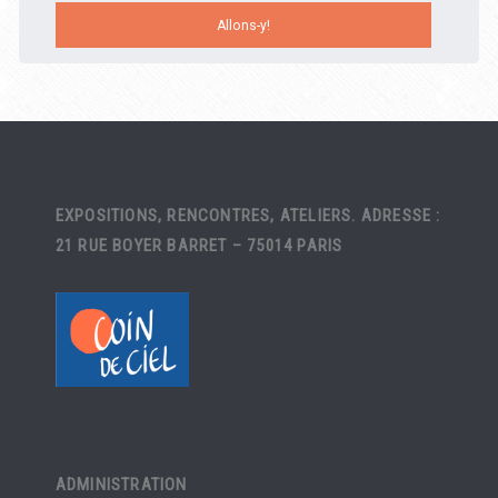
EXPOSITIONS, RENCONTRES, ATELIERS. ADRESSE :
21 RUE BOYER BARRET – 75014 PARIS
ADMINISTRATION