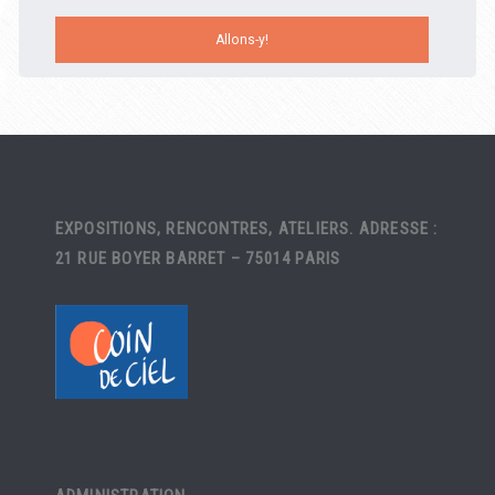
EXPOSITIONS, RENCONTRES, ATELIERS. ADRESSE :
21 RUE BOYER BARRET – 75014 PARIS