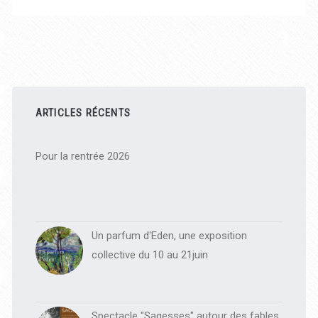
Barre
latérale
ARTICLES RÉCENTS
principale
Pour la rentrée 2026
Un parfum d'Eden, une exposition
collective du 10 au 21juin
Spectacle "Sagesses" autour des fables