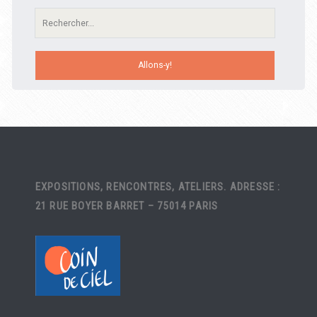
Recherche:
EXPOSITIONS, RENCONTRES, ATELIERS. ADRESSE :
21 RUE BOYER BARRET – 75014 PARIS