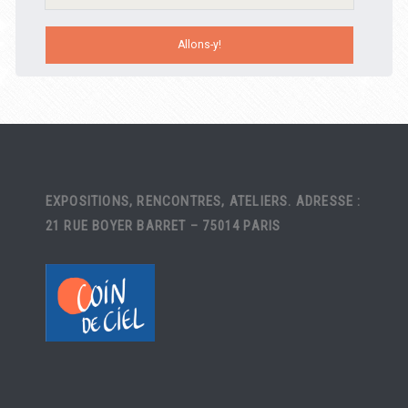
EXPOSITIONS, RENCONTRES, ATELIERS. ADRESSE :
21 RUE BOYER BARRET – 75014 PARIS