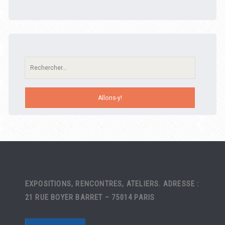
Recherche:
EXPOSITIONS, RENCONTRES, ATELIERS. ADRESSE :
21 RUE BOYER BARRET – 75014 PARIS