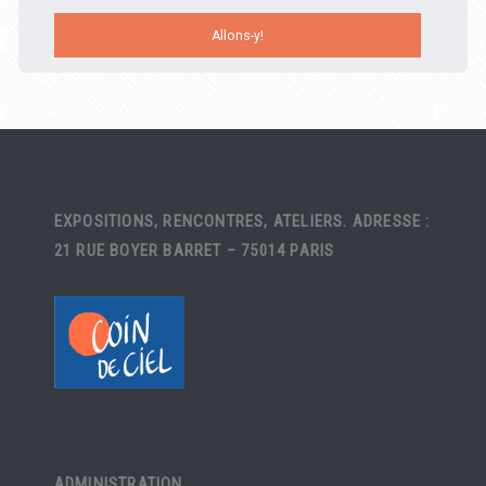
EXPOSITIONS, RENCONTRES, ATELIERS. ADRESSE :
21 RUE BOYER BARRET – 75014 PARIS
ADMINISTRATION