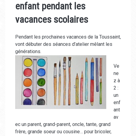
enfant pendant les
vacances scolaires
Pendant les prochaines vacances de la Toussaint,
vont débuter des séances d’atelier mêlant les
générations.
Ve
ne
z à
2 :
un
enf
ant
av
ec un parent, grand-parent, oncle, tante, grand
frère, grande soeur ou cousine… pour bricoler,