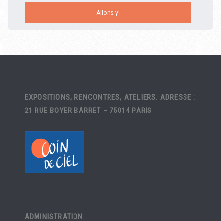
EXPOSITIONS, RENCONTRES, ATELIERS. ADRESSE :
21 RUE BOYER BARRET – 75014 PARIS
ADMINISTRATION