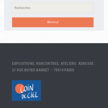
Recherche:
EXPOSITIONS, RENCONTRES, ATELIERS. ADRESSE :
21 RUE BOYER BARRET – 75014 PARIS