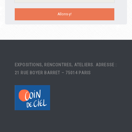
EXPOSITIONS, RENCONTRES, ATELIERS. ADRESSE :
21 RUE BOYER BARRET – 75014 PARIS