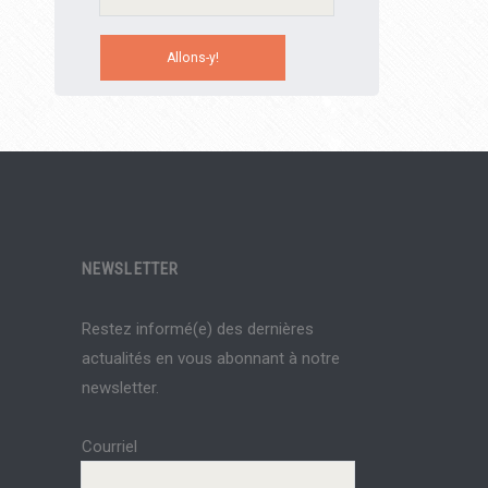
NEWSLETTER
Restez informé(e) des dernières
actualités en vous abonnant à notre
newsletter.
Courriel