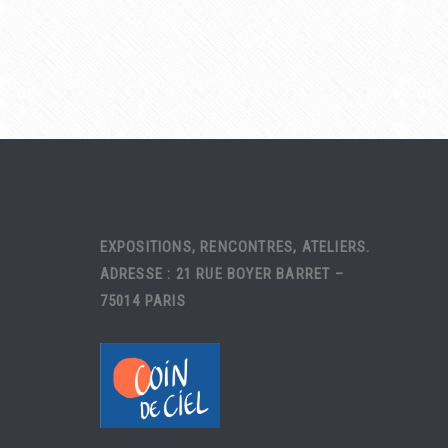
EXPOSITIONS, RENCONTRES, ATELIERS.
ADRESSE : 21 RUE BOYER BARRET –
75014 PARIS