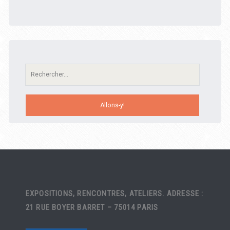
Recherche:
EXPOSITIONS, RENCONTRES, ATELIERS. ADRESSE :
21 RUE BOYER BARRET – 75014 PARIS