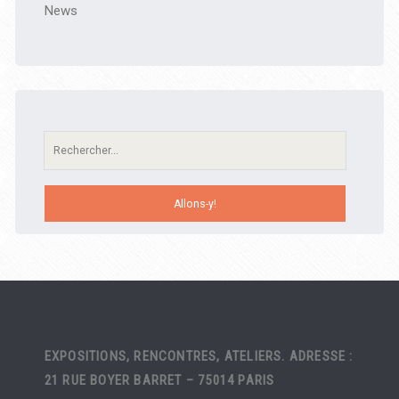
News
Recherche:
EXPOSITIONS, RENCONTRES, ATELIERS. ADRESSE :
21 RUE BOYER BARRET – 75014 PARIS