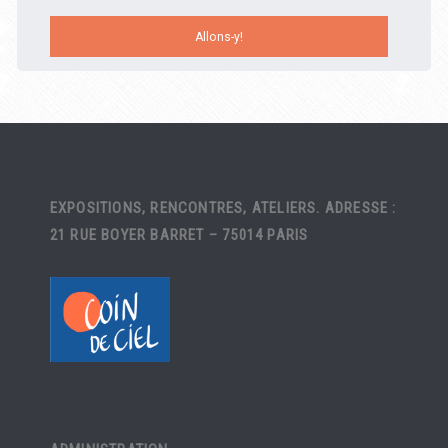
EXPOSITIONS, RENCONTRES, ATELIERS. ADRESSE :
21 RUE BOYER BARRET – 75014 PARIS