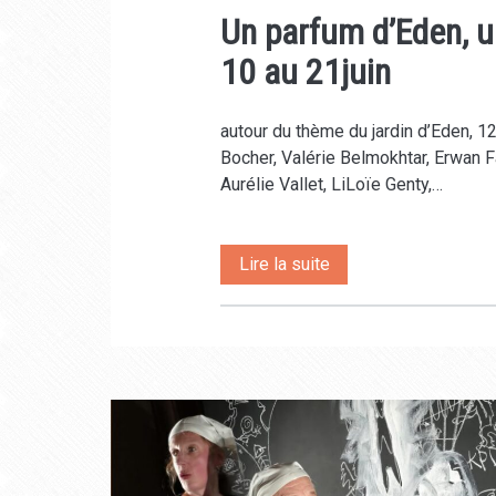
Un parfum d’Eden, u
10 au 21juin
autour du thème du jardin d’Eden, 12
Bocher, Valérie Belmokhtar, Erwan
Aurélie Vallet, LiLoïe Genty,…
Un
Lire la suite
parfum
d’Eden,
une
exposition
collective