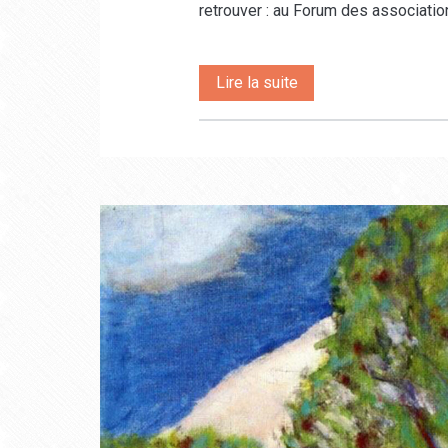
retrouver : au Forum des associati
Articles
Pour
Lire la suite
la
rentrée
2026