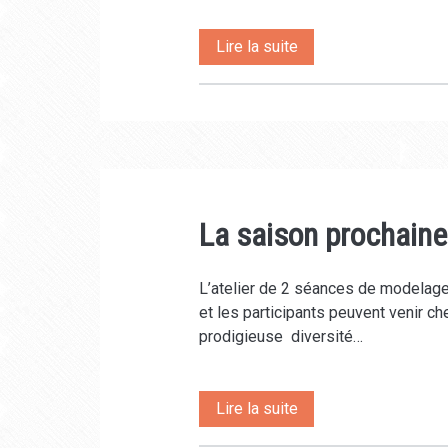
au
Lire la suite
programme
de
Mars
et
La saison prochaine
Avril,
art
L’atelier de 2 séances de modelage
du
et les participants peuvent venir ch
fil
prodigieuse diversité…
de
fer,
La
Lire la suite
ateliers
saison