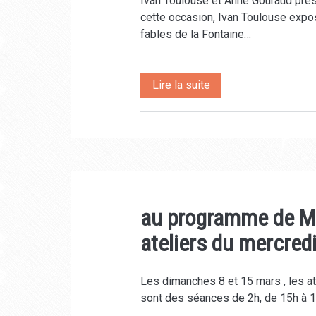
Ivan Toulouse et Anne Gouraud prése
cette occasion, Ivan Toulouse expo
fables de la Fontaine…
Spectacle
Lire la suite
« Sagesses »
autour
des
fables
au programme de Mars
de
ateliers du mercredi
la
Fontaine
Les dimanches 8 et 15 mars , les ate
sont des séances de 2h, de 15h à 