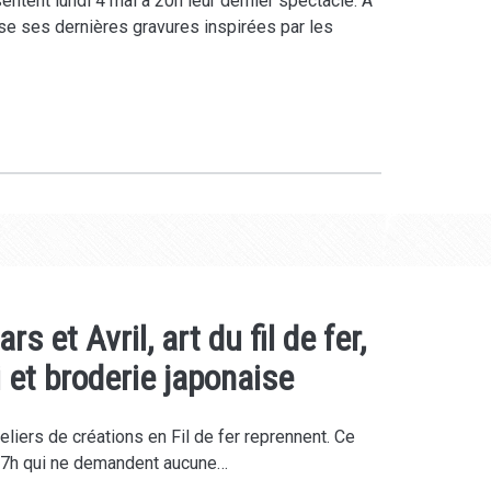
ntent lundi 4 mai à 20h leur dernier spectacle. A
se ses dernières gravures inspirées par les
 et Avril, art du fil de fer,
 et broderie japonaise
liers de créations en Fil de fer reprennent. Ce
17h qui ne demandent aucune…